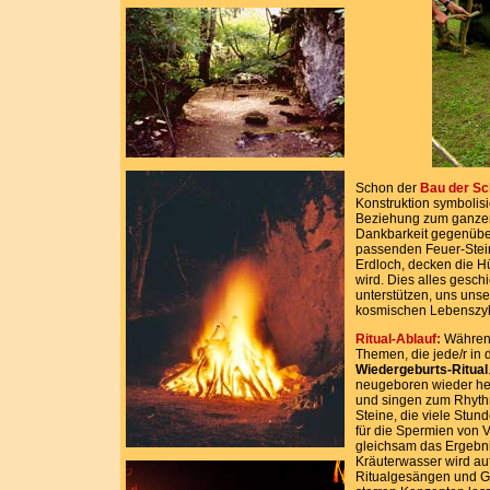
Schon der
Bau der Sc
Konstruktion symbolisi
Beziehung zum ganzen
Dankbarkeit gegenüber
passenden Feuer-Steine
Erdloch, decken die H
wird. Dies alles gesch
unterstützen, uns unse
kosmischen Lebenszyk
Ritual-Ablauf:
Während
Themen, die jede/r in 
Wiedergeburts-Ritual
neugeboren wieder h
und singen zum Rhyth
Steine, die viele Stun
für die Spermien von V
gleichsam das Ergebni
Kräuterwasser wird auf
Ritualgesängen und Ge