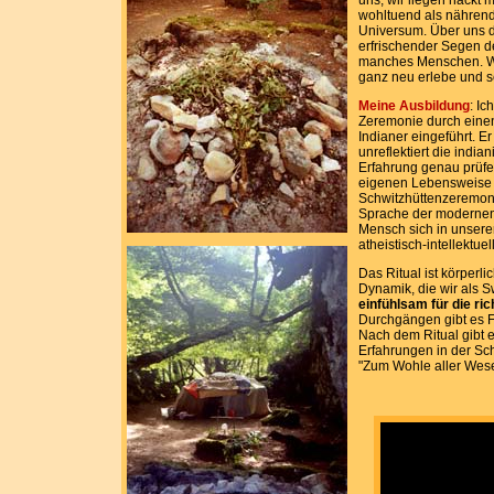
uns, wir liegen nackt 
wohltuend als nährende
Universum. Über uns d
erfrischender Segen 
manches Menschen. Wir
ganz neu erlebe und sch
Meine Ausbildung
: Ic
Zeremonie durch eine
Indianer eingeführt. E
unreflektiert die indi
Erfahrung genau prüfen
eigenen Lebensweise 
Schwitzhüttenzeremoni
Sprache der modernen 
Mensch sich in unsere
atheistisch-intellektue
Das Ritual ist körperl
Dynamik, die wir als Sw
einfühlsam für die ri
Durchgängen gibt es F
Nach dem Ritual gibt 
Erfahrungen in der Sch
"Zum Wohle aller Wes