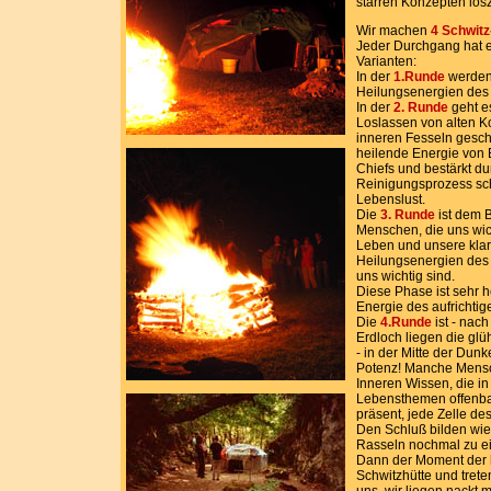
starren Konzepten losz
Wir machen
4 Schwit
Jeder Durchgang hat e
Varianten:
In der
1.Runde
werden 
Heilungsenergien des
In der
2. Runde
geht e
Loslassen von alten K
inneren Fesseln geschi
heilende Energie von 
Chiefs und bestärkt du
Reinigungsprozess sch
Lebenslust.
Die
3. Runde
ist dem B
Menschen, die uns wich
Leben und unsere klare
Heilungsenergien des 
uns wichtig sind.
Diese Phase ist sehr h
Energie des aufrichti
Die
4.Runde
ist - nach
Erdloch liegen die glü
- in der Mitte der Dun
Potenz! Manche Mensch
Inneren Wissen, die i
Lebensthemen offenbar
präsent, jede Zelle de
Den Schluß bilden wi
Rasseln nochmal zu ei
Dann der Moment der
Schwitzhütte und trete