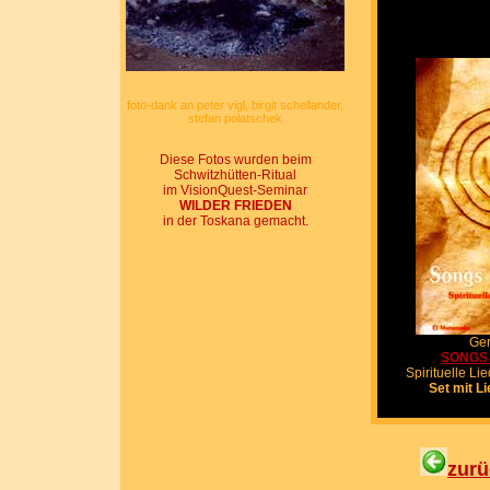
foto-dank an peter vigl, birgit schellander,
stefan polatschek
Diese Fotos wurden beim
Schwitzhütten-Ritual
im VisionQuest-Seminar
WILDER FRIEDEN
in der Toskana gemacht.
Ger
SONGS 
Spirituelle Li
Set mit L
zurü